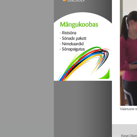
DISCGOLF
Väärtuste-t
Eesti Olü