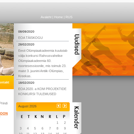
Avaleht
|
Home
|
RUS
08/09/2020
EOA TÄISKOGU
28/02/2020
Eesti Olümpiaakadeemia kuulutab
välja konkursi Rahvusvahelise
Olümpiaakadeemia 60.
noortesessioonile, mis toimub 23.
maist 3. juunini Antiik-Olümpias,
Kreekas.
ontakt
18/02/2020
EOA 2020. a KOM PROJEKTIDE
KONKURSI TULEMUSED
Prindi
August 2026
IOON
1
2
3
4
5
6
7
8
9