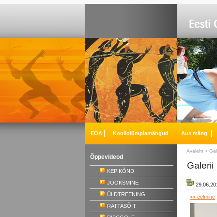
EOA
Kooliolümpiamängud
Aus mäng
Avaleht
>
Gal
Õppevideod
Galerii
KEPIKÕND
JOOKSMINE
29.06.20
ÜLDTREENING
<< eelmine
RATTASÕIT