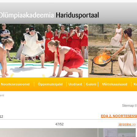
Noortesessioonid
Õppematerjalid
Uudised
Galerii
Mõttekaaslased
K
erii
Sitemap
l
EOA 2. NOORTESESS
12
47/52
järgmine >>